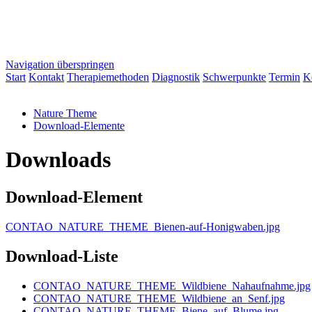
Navigation überspringen
Start
Kontakt
Therapiemethoden
Diagnostik
Schwerpunkte
Termin
K
Nature Theme
Download-Elemente
Downloads
Download-Element
CONTAO_NATURE_THEME_Bienen-auf-Honigwaben.jpg
Download-Liste
CONTAO_NATURE_THEME_Wildbiene_Nahaufnahme.jpg
CONTAO_NATURE_THEME_Wildbiene_an_Senf.jpg
CONTAO_NATURE_THEME_Biene_auf_Blume.jpg